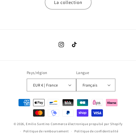
La collection
Instagram
TikTok
Pays/région
Langue
EUR € | France
Français
Moyens
de
paiement
© 2026,
Emilio Santino
Commerce électronique propulsé par Shopify
Politique de remboursement
Politique de confidentialité